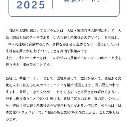
「TEAM EXPO 2025」プログラムとは、大阪・関西万博の開催に向けて、大
阪・関西万博のテーマである「いのち輝く未来社会のデザイン」を実現し、
SDGs の達成に貢献するため、多様な参加者が主体となり、理想としたい未
来社会を共に創り上げていくことを目指す取組みです。
また、共創パートナーとは、この取組み（共創チャレンジ）の創出・支援を
担う法人・団体等のことです。
当社は、共創パートナーとして、国境を越えて、世代を超えて、価値ある文
化を未来に伝えるためのコミュニティを構築/運営します。長い歴史の中で
生まれ、発展してきた文化が、これからもずっと必要とされ続けるように。
歴史に寄り添うことで進化し続ける、新鮮で驚きのある、質の高い文化にこ
そ、持続可能な輝く未来社会を実現させる力があると信じて、私たちは「日
本文化×テクノロジーで、“価値のある文化”を未来に伝える」ことに取り組
みます。